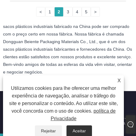
<
1
2
3
4
5
>
sacos plásticos industriais fabricado na China pode ser comprado
com o preço certo em nossa fábrica. Nossa fábrica é chamada
Dongguan Beiente Packaging Materials Co., Ltd., que é um dos
sacos plásticos industriais fabricantes e fornecedores da China. Os
clientes estão satisfeitos com nossos produtos e excelente serviço.
Bem-vindo amigos de todas as esferas da vida vêm visitar, orientar
e negociar negócios.
X
Utilizamos cookies para lhe oferecer uma melhor
experiência de navegação, analisar o tráfego do
site e personalizar o conteúdo. Ao utilizar este site,
você concorda com o uso de cookies.
política de
Copyright © 2023 Dongguan beiente packaging materials Co.,
Privacidade
Ltd. - Sacos Plásticos Alimentares, Sacos Plásticos Industriais,
Sacos Plásticos Laminados - Todos os Direitos Reservados
Rejeitar
Aceitar