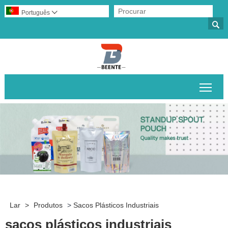
Português


Alte
Lar
>
Produtos
>
Sacos Plásticos Industriais
sacos plásticos industriais