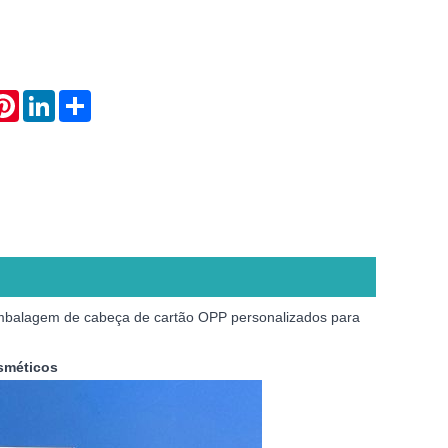
atsApp
Pinterest
LinkedIn
Share
 embalagem de cabeça de cartão OPP personalizados para
sméticos