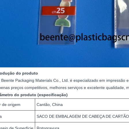
trodução do produto
 Beente Packaging Materials Co., Ltd. é especializado em impressão
penas preços competitivos, melhores serviços e excelente qualidade,
râmetro do produto (especificação)
r de origem
Cantão, China
a
SACO DE EMBALAGEM DE CABEÇA DE CARTÃO
seio de Superfície
Rotogravura