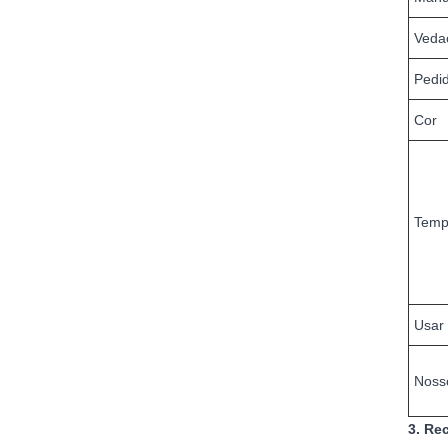
Veda
Pedi
Cor
Temp
Usar
Noss
3. Re