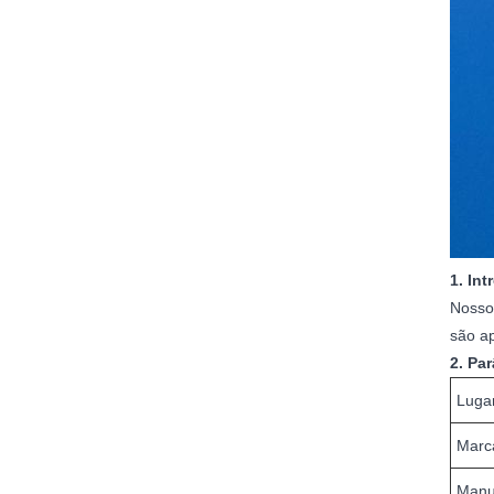
1. In
Nosso
são a
2. Pa
Luga
Marc
Manu