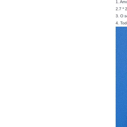
1. Amo
2.7 * 
3. O s
4. Tod