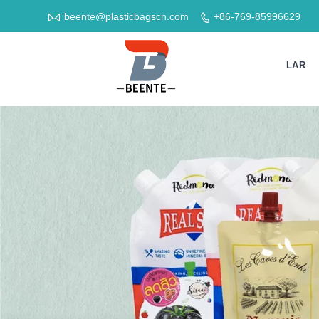

beente@plasticbagscn.com
+86-769-85996629

LAR