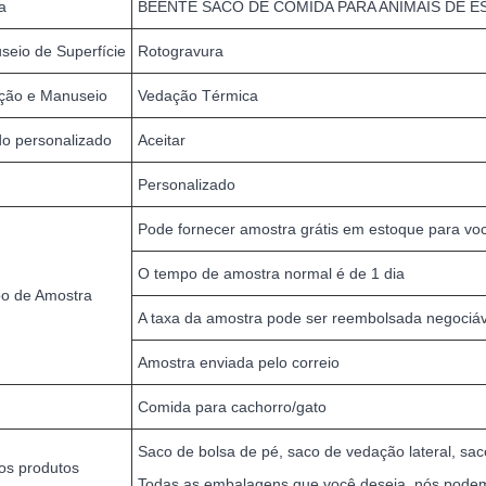
a
BEENTE SACO DE COMIDA PARA ANIMAIS DE 
seio de Superfície
Rotogravura
ção e Manuseio
Vedação Térmica
do personalizado
Aceitar
Personalizado
Pode fornecer amostra grátis em estoque para você
O tempo de amostra normal é de 1 dia
o de Amostra
A taxa da amostra pode ser reembolsada negociáv
Amostra enviada pelo correio
Comida para cachorro/gato
Saco de bolsa de pé, saco de vedação lateral, saco 
os produtos
Todas as embalagens que você deseja, nós podem