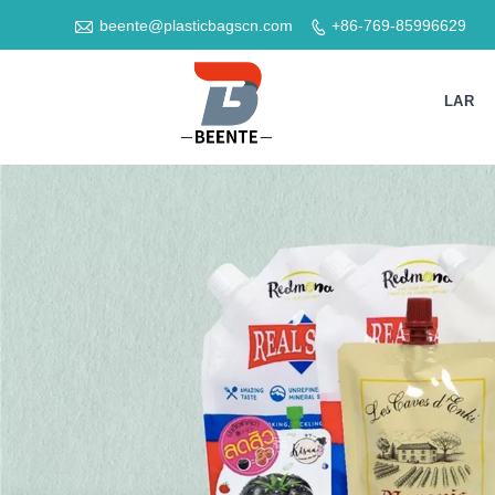

beente@plasticbagscn.com
+86-769-85996629

LAR