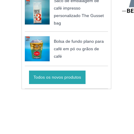
Saco de embalagem de
café impresso
personalizado The Gusset
bag
Bolsa de fundo plano para
café em pó ou grãos de
café
Todos os novos produtos