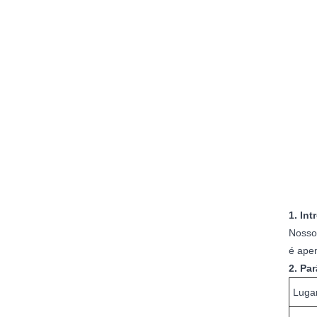
1. In
Nosso
é ape
2. Pa
Luga