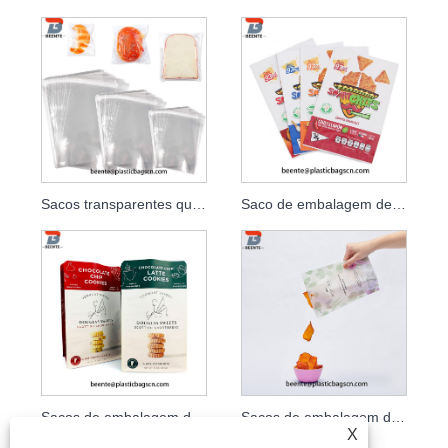
Sacos transparentes que podem ser fechados novamente para biscoitos doces e lanches
Saco de embalagem de plástico para salgadinhos com barreira contra umidade
Sacos de embalagem de biscoitos de folha de alumínio à prova d'água
Sacos de embalagem de plástico com impressão de baixo MOQ para lanches
X